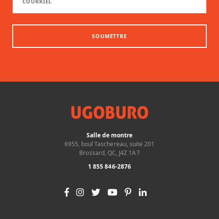
SOUMETTRE
Salle de montre
6955, boul Taschereau, suite 201
Brossard, QC, J4Z 1A7
1 855 846-2876