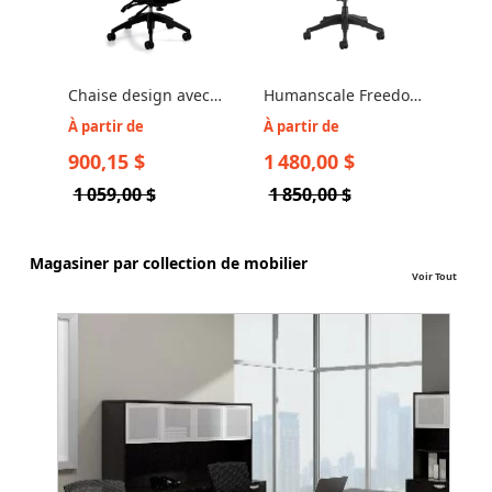
Chaise design avec
Humanscale Freedom
appui-tête réglable -
- Chaise Freedom
À partir de
À partir de
Aspen 2850-3
avec Appui-Tête
900,15 $
1 480,00 $
1 059,00 $
1 850,00 $
Magasiner par collection de mobilier
Voir Tout