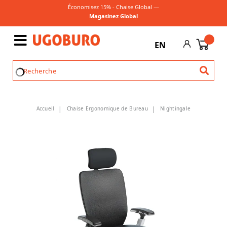
Économisez 15% - Chaise Global —
Magasinez Global
EN
Accueil
Chaise Ergonomique de Bureau
Nightingale