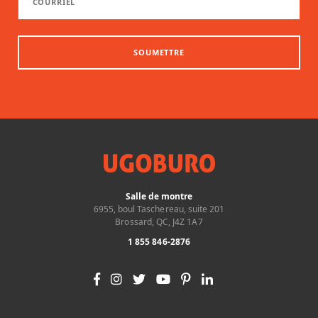
SOUMETTRE
Salle de montre
6955, boul Taschereau, suite 201
Brossard, QC, J4Z 1A7
1 855 846-2876