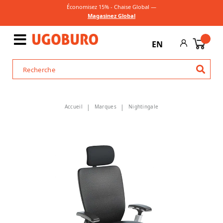
Économisez 15% - Chaise Global —
Magasinez Global
EN
Accueil
Marques
Nightingale