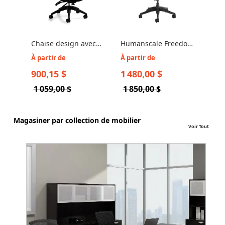
Chaise design avec
Humanscale Freedom
appui-tête réglable -
- Chaise Freedom
À partir de
À partir de
Aspen 2850-3
avec Appui-Tête
900,15 $
1 480,00 $
1 059,00 $
1 850,00 $
Magasiner par collection de mobilier
Voir Tout