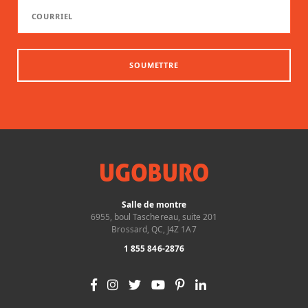
SOUMETTRE
Salle de montre
6955, boul Taschereau, suite 201
Brossard, QC, J4Z 1A7
1 855 846-2876