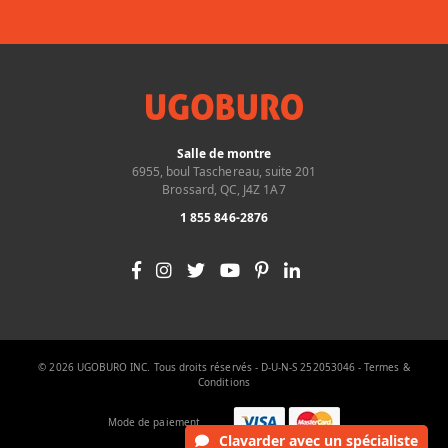
Salle de montre
6955, boul Taschereau, suite 201
Brossard, QC, J4Z 1A7
1 855 846-2876
© 2026 UGOBURO INC. Tous droits réservés - D-U-N-S 252053046 -
Termes &
Conditions
Mode de paiement
Clavarder
avec un spécialiste