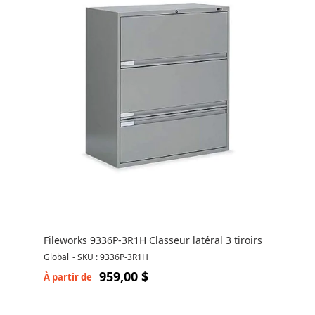
Fileworks 9336P-3R1H Classeur latéral 3 tiroirs
Global
-
SKU : 9336P-3R1H
959,00 $
À partir de