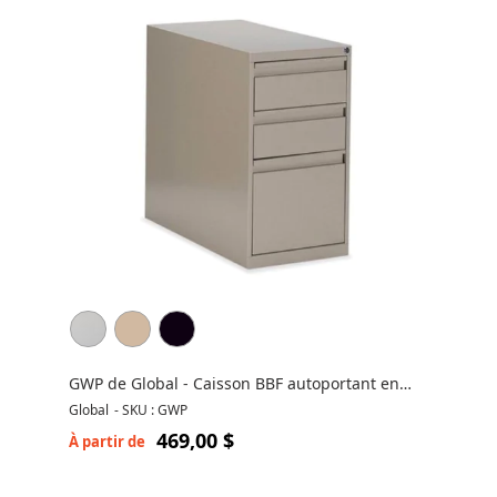
GWP de Global - Caisson BBF autoportant en
métal - 3 tiroirs
Global
-
SKU : GWP
469,00 $
À partir de