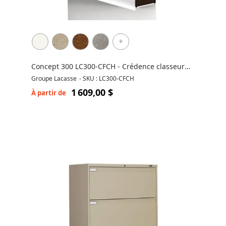
+
Concept 300 LC300-CFCH - Crédence classeur
latéral et hûche
Groupe Lacasse
-
SKU : LC300-CFCH
1 609,00 $
À partir de