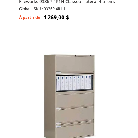
Fileworks 9336P-4R1H Classeur latéral 4 tiroirs
Global
-
SKU : 9336P-4R1H
1 269,00 $
À partir de