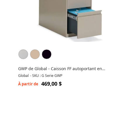
GWP de Global - Caisson FF autoportant en
métal - 2 tiroirs
Global
-
SKU : G Serie GWP
469,00 $
À partir de