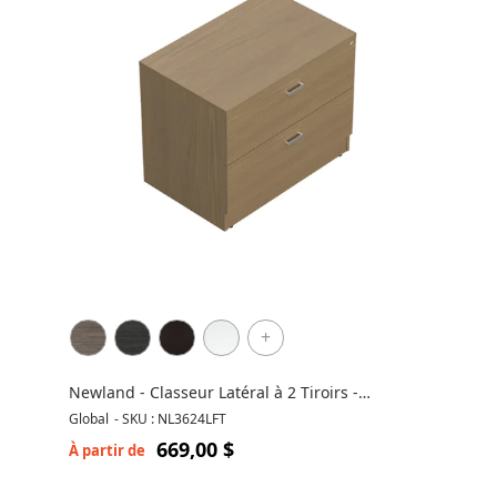
+
Newland - Classeur Latéral à 2 Tiroirs -
NL3624LFT
Global
-
SKU : NL3624LFT
669,00 $
À partir de