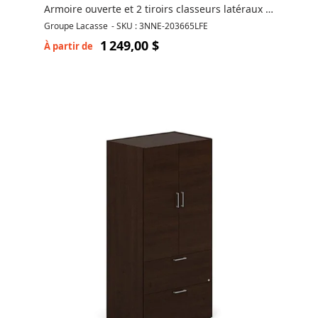
Armoire ouverte et 2 tiroirs classeurs latéraux -
3NNE-203665LFE
Groupe Lacasse
-
SKU : 3NNE-203665LFE
1 249,00 $
À partir de