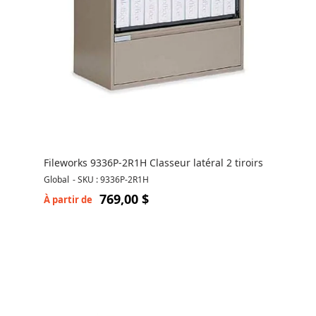
Fileworks 9336P-2R1H Classeur latéral 2 tiroirs
Global
-
SKU : 9336P-2R1H
769,00 $
À partir de