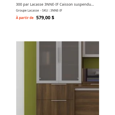
300 par Lacasse 3NNE-IF Caisson suspendu
avec tiroirs
Groupe Lacasse
-
SKU : 3NNE-IF
579,00 $
À partir de