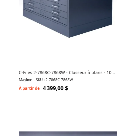
C-Files 2-7868C-7868W - Classeur à plans - 10
tiroirs
Mayline
-
SKU : 2-7868C-7868W
4 399,00 $
À partir de