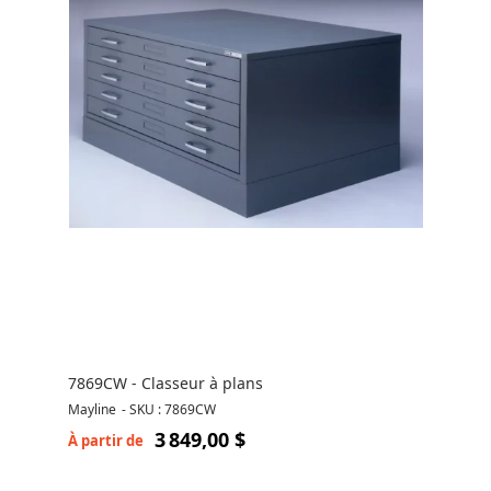
7869CW - Classeur à plans
Mayline
-
SKU : 7869CW
3 849,00 $
À partir de