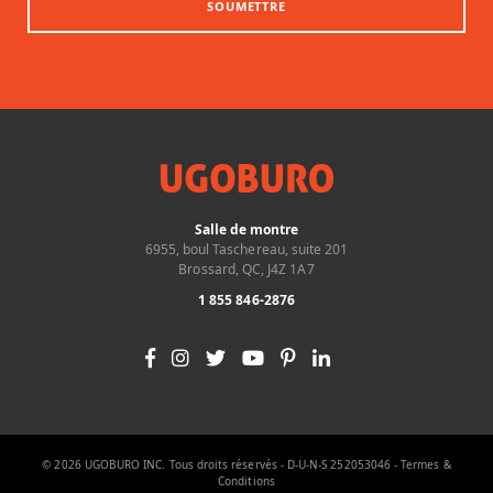
SOUMETTRE
Salle de montre
6955, boul Taschereau, suite 201
Brossard, QC, J4Z 1A7
1 855 846-2876
© 2026 UGOBURO INC. Tous droits réservés - D-U-N-S 252053046 -
Termes &
Conditions