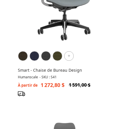
+
Smart - Chaise de Bureau Design
Humanscale
-
SKU : S41
1 272,80 $
1 591,00 $
À partir de