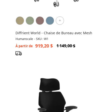
+
Diffrient World - Chaise de Bureau avec Mesh
Humanscale
-
SKU : W1
919,20 $
1 149,00 $
À partir de