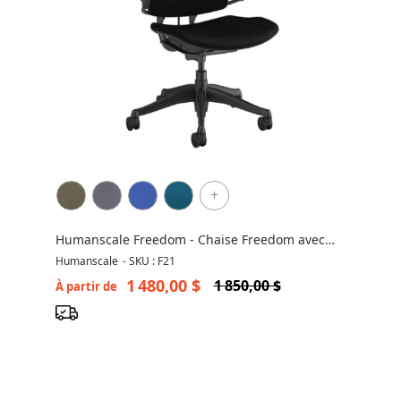
+
Humanscale Freedom - Chaise Freedom avec
Appui-Tête
Humanscale
-
SKU : F21
1 480,00 $
1 850,00 $
À partir de