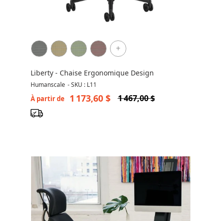
+
Liberty - Chaise Ergonomique Design
Humanscale
-
SKU : L11
1 173,60 $
1 467,00 $
À partir de