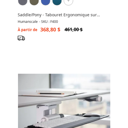
+
Saddle/Pony - Tabouret Ergonomique sur
Roulettes
Humanscale
-
SKU : F400
368,80 $
461,00 $
À partir de