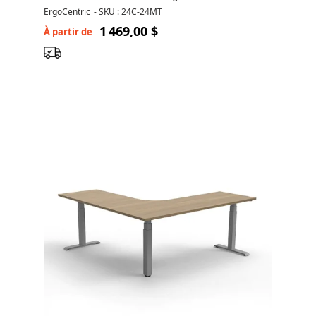
ErgoCentric
-
SKU : 24C-24MT
1 469,00 $
À partir de