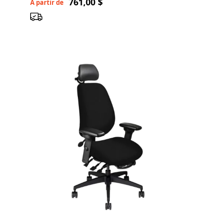
761,00 $
À partir de