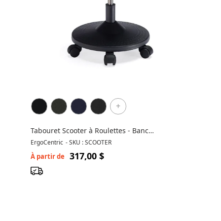
+
Tabouret Scooter à Roulettes - Banc
Ergonomique ergoCentric
ErgoCentric
-
SKU : SCOOTER
317,00 $
À partir de