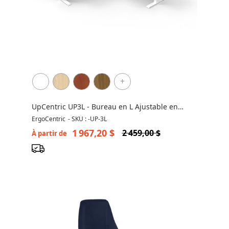
+
UpCentric UP3L - Bureau en L Ajustable en
Hauteur - Réversible
ErgoCentric
-
SKU : -UP-3L
1 967,20 $
2 459,00 $
À partir de