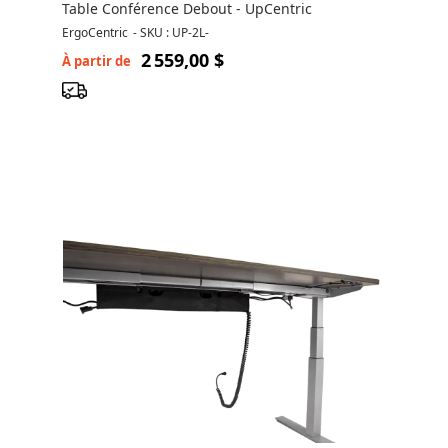
Table Conférence Debout - UpCentric
ErgoCentric
-
SKU : UP-2L-
2 559,00 $
À partir de