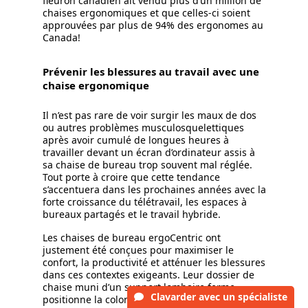
fleuron canadien ait vendu plus d’un million de
chaises ergonomiques et que celles-ci soient
approuvées par plus de 94% des ergonomes au
Canada!
Prévenir les blessures au travail avec une
chaise ergonomique
Il n’est pas rare de voir surgir les maux de dos
ou autres problèmes musculosquelettiques
après avoir cumulé de longues heures à
travailler devant un écran d’ordinateur assis à
sa chaise de bureau trop souvent mal réglée.
Tout porte à croire que cette tendance
s’accentuera dans les prochaines années avec la
forte croissance du télétravail, les espaces à
bureaux partagés et le travail hybride.
Les chaises de bureau ergoCentric ont
justement été conçues pour maximiser le
confort, la productivité et atténuer les blessures
dans ces contextes exigeants. Leur dossier de
chaise muni d’un support lombaire ferme
Clavarder
avec un spécialiste
positionne la colonne vertébrale dans sa