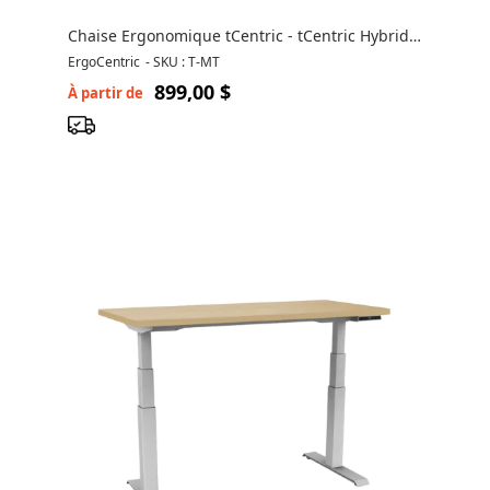
Chaise Ergonomique tCentric - tCentric Hybrid
par ergoCentric
ErgoCentric
-
SKU : T-MT
899,00 $
À partir de