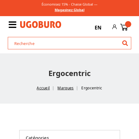
Économisez 15% - Chaise Global —
Magasinez Global
EN
Ergocentric
Accueil
Marques
Ergocentric
Catégories