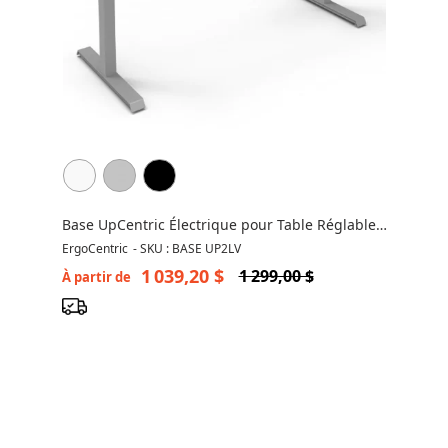
Base UpCentric Électrique pour Table Réglable
en Hauteur
ErgoCentric
-
SKU : BASE UP2LV
1 039,20 $
1 299,00 $
À partir de