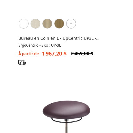
+
Bureau en Coin en L - UpCentric UP3L -
Ajustable en Hauteur
ErgoCentric
-
SKU : UP-3L
1 967,20 $
2 459,00 $
À partir de