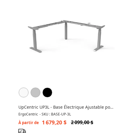
UpCentric UP3L - Base Électrique Ajustable pour
Bureau en L
ErgoCentric
-
SKU : BASE-UP-3L
1 679,20 $
2 099,00 $
À partir de