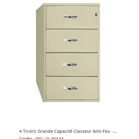
4 Tiroirs Grande Capacité Classeur Anti-Feu -
GL-404-44
Gardex
-
SKU : GL-404-44