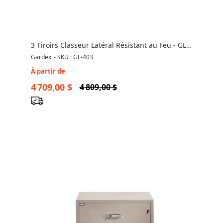
3 Tiroirs Classeur Latéral Résistant au Feu - GL-
403
Gardex
-
SKU : GL-403
À partir de
4 709,00 $
4 809,00 $