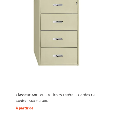
Classeur AntiFeu - 4 Tiroirs Latéral - Gardex GL-
404
Gardex
-
SKU : GL-404
À partir de