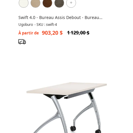
+
Swift 4.0 - Bureau Assis Debout - Bureau
Ajustable Montréal
Ugoburo
-
SKU : swift-4
903,20 $
1 129,00 $
À partir de