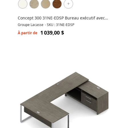
+
Concept 300 31NE-EDSP Bureau exécutif avec
caisson à 3 tiroirs
Groupe Lacasse
-
SKU : 31NE-EDSP
1 039,00 $
À partir de