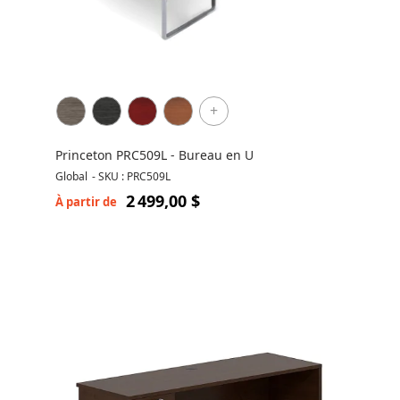
+
Princeton PRC509L - Bureau en U
Global
-
SKU : PRC509L
2 499,00 $
À partir de