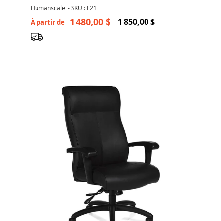
Appui-Tête
Humanscale
-
SKU : F21
1 480,00 $
1 850,00 $
À partir de