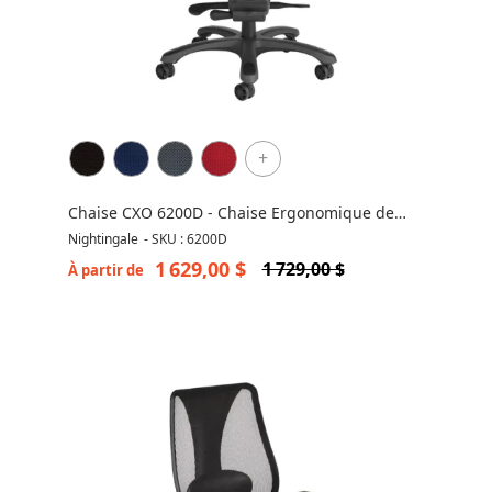
+
Chaise CXO 6200D - Chaise Ergonomique de
Nightingale
Nightingale
-
SKU : 6200D
1 629,00 $
1 729,00 $
À partir de