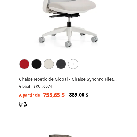
+
Chaise Noetic de Global - Chaise Synchro Filet
6074
Global
-
SKU : 6074
755,65 $
889,00 $
À partir de