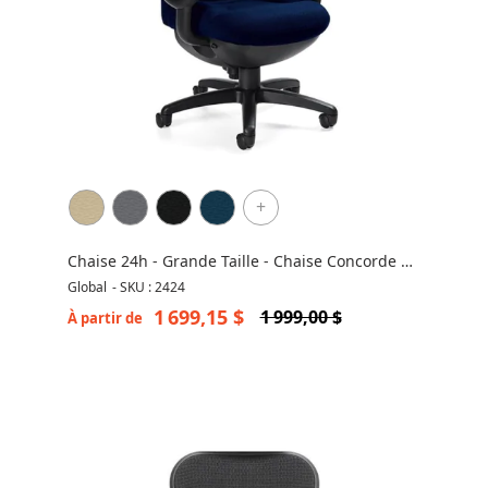
+
Chaise 24h - Grande Taille - Chaise Concorde de
Global 2424
Global
-
SKU : 2424
1 699,15 $
1 999,00 $
À partir de