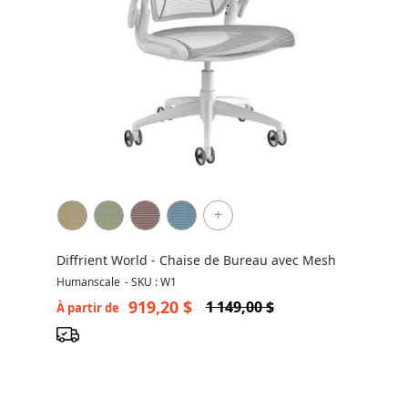
+
Diffrient World - Chaise de Bureau avec Mesh
Humanscale
-
SKU : W1
919,20 $
1 149,00 $
À partir de