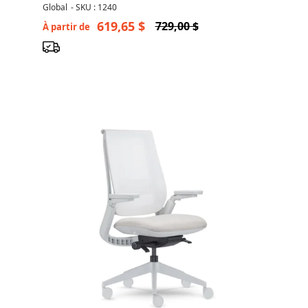
Bureau
Global
-
SKU : 1240
619,65 $
729,00 $
À partir de