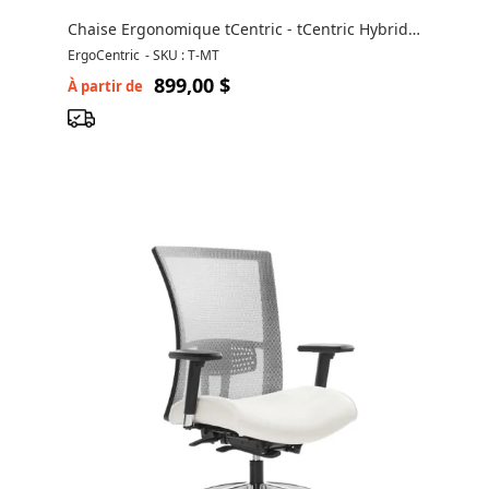
Chaise Ergonomique tCentric - tCentric Hybrid
par ergoCentric
ErgoCentric
-
SKU : T-MT
899,00 $
À partir de