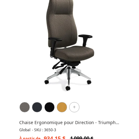
+
Chaise Ergonomique pour Direction - Triumph
3D 3650-3
Global
-
SKU : 3650-3
934,15 $
1 099,00 $
À partir de