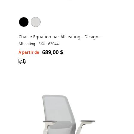
Chaise Equation par Allseating - Design
Ergonomique
Allseating
-
SKU : 63044
689,00 $
À partir de