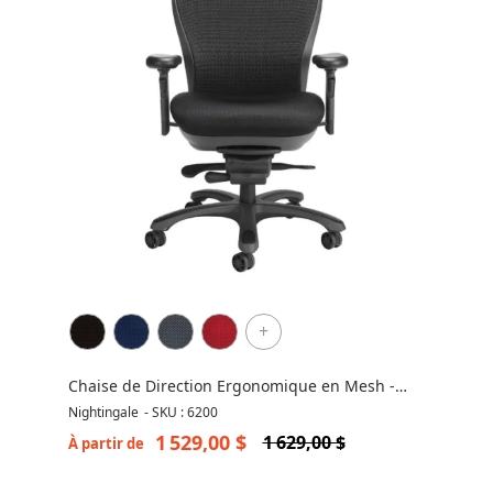
+
Chaise de Direction Ergonomique en Mesh -
CXO 6200
Nightingale
-
SKU : 6200
1 529,00 $
1 629,00 $
À partir de