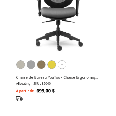
+
Chaise de Bureau YouToo - Chaise Ergonomique
YouToo
Allseating
-
SKU : 85040
699,00 $
À partir de