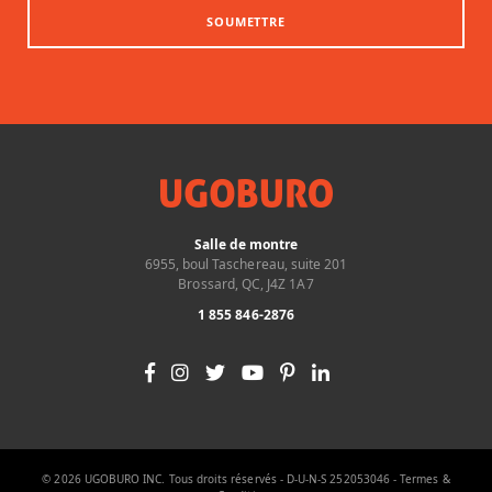
SOUMETTRE
Salle de montre
6955, boul Taschereau, suite 201
Brossard, QC, J4Z 1A7
1 855 846-2876
© 2026 UGOBURO INC. Tous droits réservés - D-U-N-S 252053046 -
Termes &