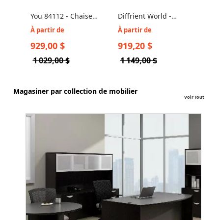
You 84112 - Chaise
Diffrient World -
Exécutive Design par
Chaise de Bureau
À partir de
À partir de
Allseating
avec Mesh
929,00 $
919,20 $
1 029,00 $
1 149,00 $
Magasiner par collection de mobilier
Voir Tout