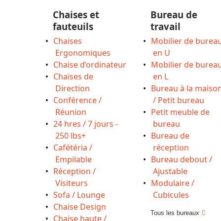
Chaises et
Bureau de
fauteuils
travail
Chaises
Mobilier de burea
Ergonomiques
en U
Chaise d’ordinateur
Mobilier de burea
Chaises de
en L
Direction
Bureau à la maiso
Conférence /
/ Petit bureau
Réunion
Petit meuble de
24 hres / 7 jours -
bureau
250 lbs+
Bureau de
Cafétéria /
réception
Empilable
Bureau debout /
Réception /
Ajustable
Visiteurs
Modulaire /
Sofa / Lounge
Cubicules
Chaise Design
Tous les bureaux
Chaise haute /