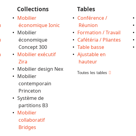
Collections
Tables
Mobilier
Conférence /
u
économique Ionic
Réunion
Mobilier
Formation / Travail
u
économique
Cafétéria / Pliantes
Concept 300
Table basse
n
Mobilier exécutif
Ajustable en
Zira
hauteur
Mobilier design Nex
Toutes les tables
Mobilier
contemporain
Princeton
Système de
partitions B3
Mobilier
collaboratif
Bridges