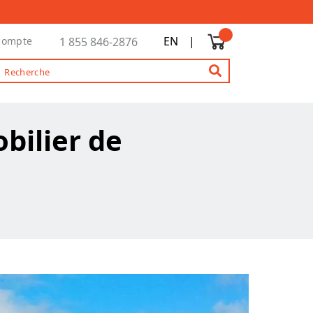
EN
|
compte
1 855 846-2876
bilier de