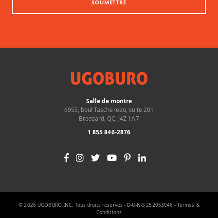
SOUMETTRE
Salle de montre
6955, boul Taschereau, suite 201
Brossard, QC, J4Z 1A7
1 855 846-2876
© 2026 UGOBURO INC. Tous droits réservés - D-U-N-S 252053046 -
Termes &
Conditions