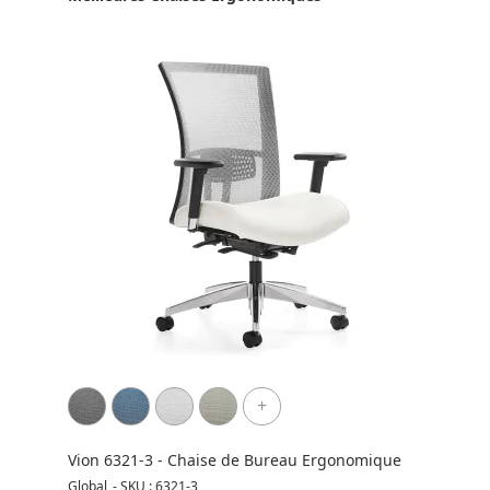
+
Vion 6321-3 - Chaise de Bureau Ergonomique
Chai
CXO
Global
-
SKU : 6321-3
Night