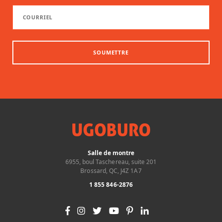
SOUMETTRE
Salle de montre
6955, boul Taschereau, suite 201
Brossard, QC, J4Z 1A7
1 855 846-2876