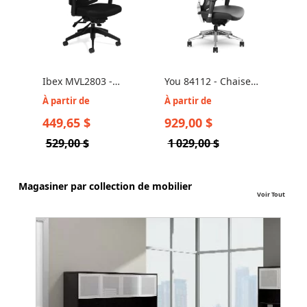
Ibex MVL2803 -
You 84112 - Chaise
Hum
Chaise Ergonomique
Exécutive Design par
- Ch
À partir de
À partir de
À pa
de Bureau
Allseating
avec
449,65 $
929,00 $
1 4
529,00 $
1 029,00 $
1 8
Magasiner par collection de mobilier
Voir Tout