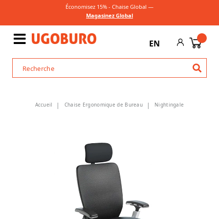
Économisez 15% - Chaise Global —
Magasinez Global
EN
Accueil
Chaise Ergonomique de Bureau
Nightingale