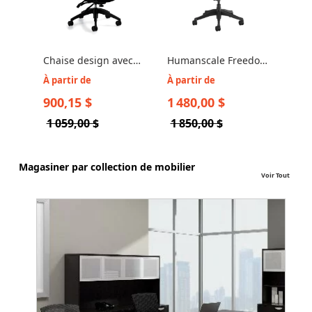
Chaise design avec
Humanscale Freedom
appui-tête réglable -
- Chaise Freedom
À partir de
À partir de
Aspen 2850-3
avec Appui-Tête
900,15 $
1 480,00 $
1 059,00 $
1 850,00 $
Magasiner par collection de mobilier
Voir Tout