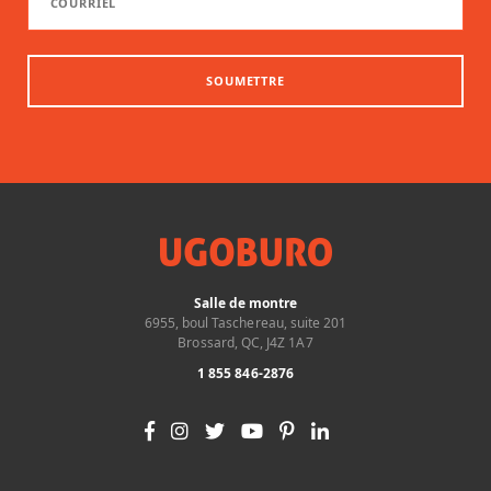
SOUMETTRE
Salle de montre
6955, boul Taschereau, suite 201
Brossard, QC, J4Z 1A7
1 855 846-2876