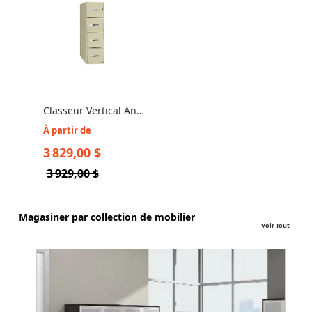
Classeur Vertical Anti-
Feu - 4 Tiroirs - GF-
À partir de
400
3 829,00 $
3 929,00 $
Magasiner par collection de mobilier
Voir Tout