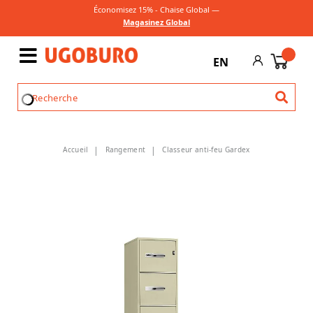
Économisez 15% - Chaise Global —
Magasinez Global
EN
Accueil
Rangement
Classeur anti-feu Gardex