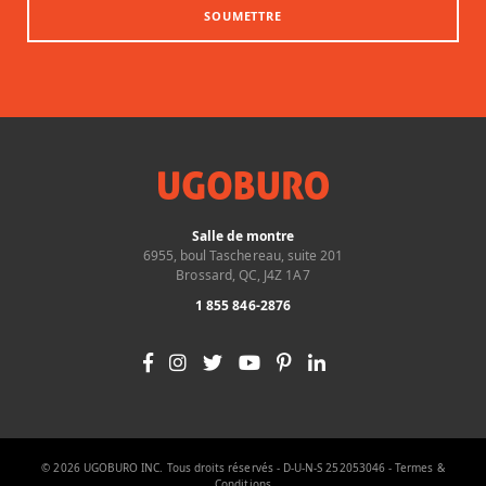
SOUMETTRE
Salle de montre
6955, boul Taschereau, suite 201
Brossard, QC, J4Z 1A7
1 855 846-2876
© 2026 UGOBURO INC. Tous droits réservés - D-U-N-S 252053046 -
Termes &
Conditions