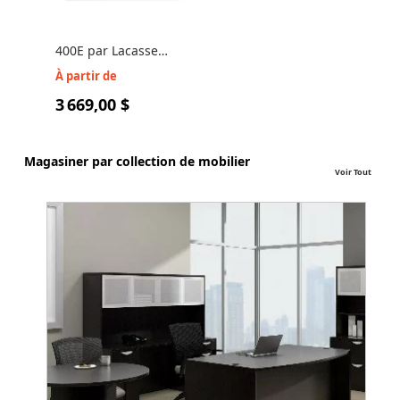
400E par Lacasse
QS400E-PLAN11 Poste
À partir de
de travail pour
3 669,00 $
réception
Magasiner par collection de mobilier
Voir Tout