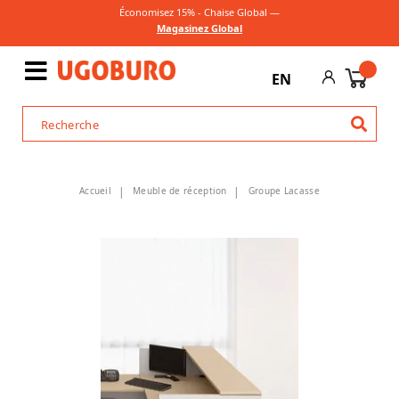
Économisez 15% - Chaise Global —
Magasinez Global
EN
Accueil
Meuble de réception
Groupe Lacasse