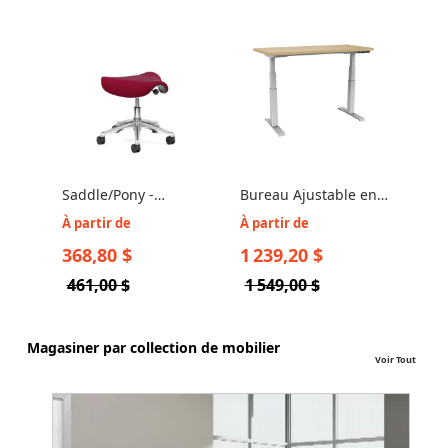
Saddle/Pony -
Bureau Ajustable en
Bure
Tabouret
Hauteur - UpCentric
UpCe
À partir de
À partir de
À pa
Ergonomique sur
UP2L
Ajus
368,80 $
1 239,20 $
1 9
Roulettes
461,00 $
1 549,00 $
2 4
Magasiner par collection de mobilier
Voir Tout