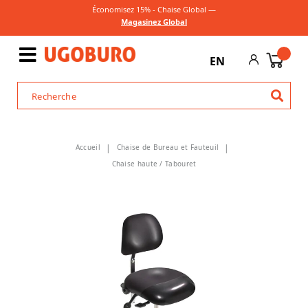
Économisez 15% - Chaise Global —
Magasinez Global
EN
Accueil
Chaise de Bureau et Fauteuil
Chaise haute / Tabouret