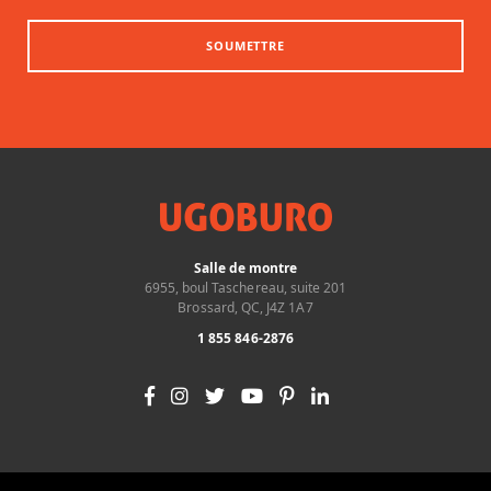
SOUMETTRE
Salle de montre
6955, boul Taschereau, suite 201
Brossard, QC, J4Z 1A7
1 855 846-2876