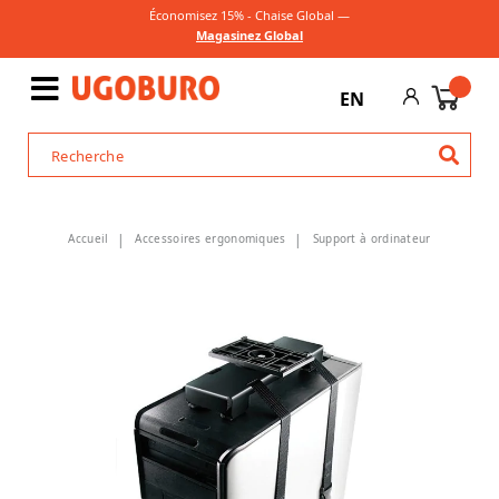
Économisez 15% - Chaise Global —
Magasinez Global
EN
Accueil
Accessoires ergonomiques
Support à ordinateur