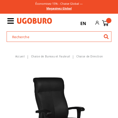
Économisez 15% - Chaise Global —
Magasinez Global
EN
Accueil
Chaise de Bureau et Fauteuil
Chaise de Direction