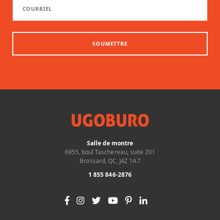
SOUMETTRE
Salle de montre
6955, boul Taschereau, suite 201
Brossard, QC, J4Z 1A7
1 855 846-2876