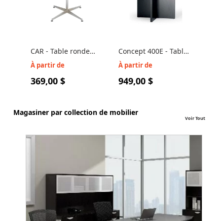
CAR - Table ronde
Concept 400E - Table
pour cafétéria ou
ronde en mélamine
À partir de
À partir de
réunion
avec base en croix
369,00 $
949,00 $
Magasiner par collection de mobilier
Voir Tout