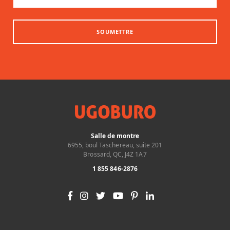
SOUMETTRE
Salle de montre
6955, boul Taschereau, suite 201
Brossard, QC, J4Z 1A7
1 855 846-2876