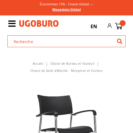
Économisez 15% - Chaise Global —
Magasinez Global
EN
Accueil
Chaise de Bureau et Fauteuil
Chaise de Salle d'Attente - Réception et Visiteur