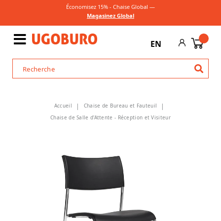
Économisez 15% - Chaise Global —
Magasinez Global
EN
Accueil
Chaise de Bureau et Fauteuil
Chaise de Salle d'Attente - Réception et Visiteur