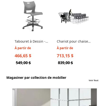
Tabouret à Dessin -
Chariot pour chaise
Glob
Duet 6730/6731
empilable - Duet 6624
Duet
À partir de
À partir de
À pa
662
466,65 $
713,15 $
173
549,00 $
839,00 $
204
Magasiner par collection de mobilier
Voir Tout