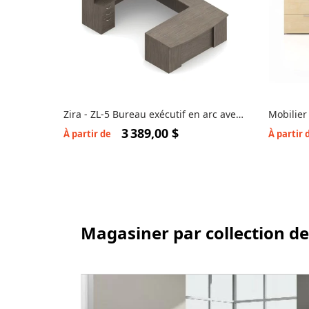
Zira - ZL-5 Bureau exécutif en arc avec
Mobilier
coin ordinateur et hûche
31NE-PL
3 389,00 $
À partir de
À partir 
Magasiner par collection de