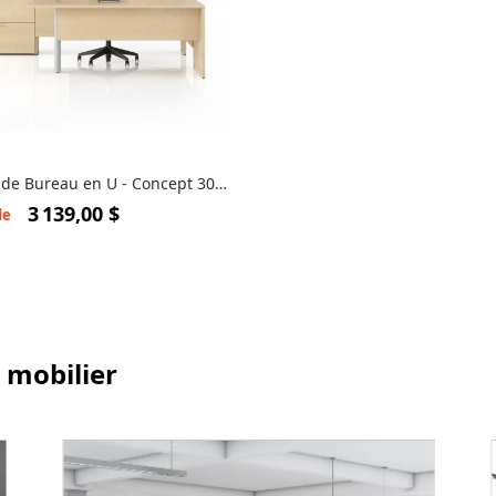
 de Bureau en U - Concept 300
AN01
3 139,00 $
de
 mobilier