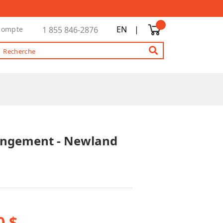
EN
|
compte
1 855 846-2876
Rangement - Newland
0 $