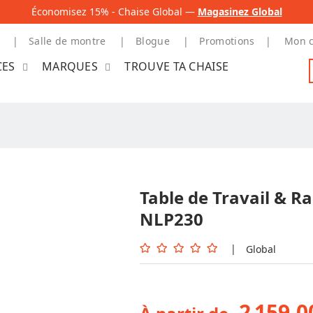
Économisez 15% - Chaise Global —
Magasinez Global
Salle de montre
Blogue
Promotions
Mon 
CES
MARQUES
TROUVE TA CHAISE
Table de Travail & 
NLP230
|
Global
2 159,0