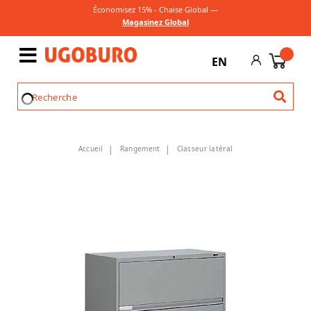
Économisez 15% - Chaise Global —
Magasinez Global
EN
Accueil
Rangement
Classeur latéral