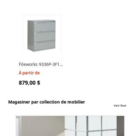
Fileworks 9336P-3F1H
Classeur latéral 3
À partir de
tiroirs
879,00 $
Magasiner par collection de mobilier
Voir Tout