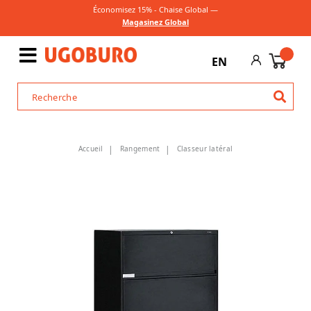
Économisez 15% - Chaise Global —
Magasinez Global
EN
Accueil
Rangement
Classeur latéral