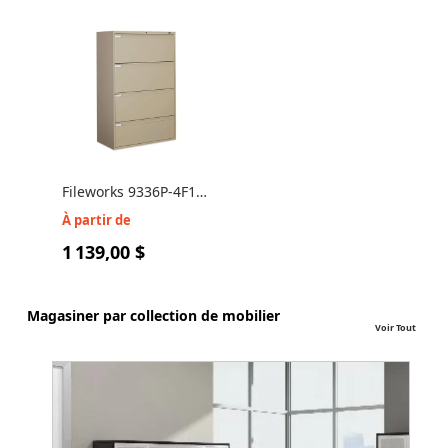
Fileworks 9336P-4F1H
Classeur latéral 4
À partir de
tiroirs
1 139,00 $
Magasiner par collection de mobilier
Voir Tout