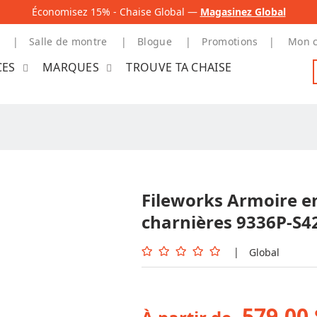
Économisez 15% - Chaise Global —
Magasinez Global
Salle de montre
Blogue
Promotions
Mon 
CES
MARQUES
TROUVE TA CHAISE
Fileworks Armoire e
charnières 9336P-S4
|
Global
579,00 