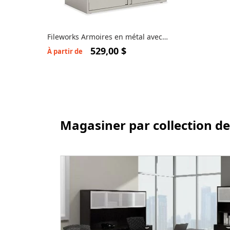
Fileworks Armoires en métal avec
portes 9336P-2S1
529,00 $
À partir de
Magasiner par collection de