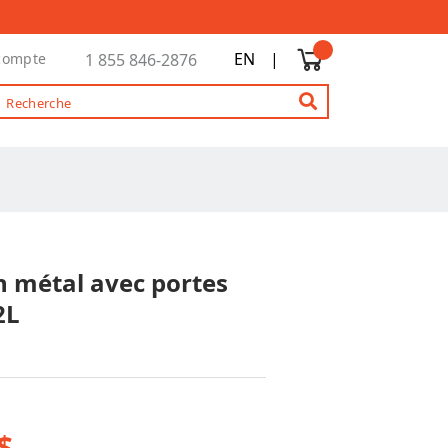
EN
|
compte
1 855 846-2876
n métal avec portes
2L
$