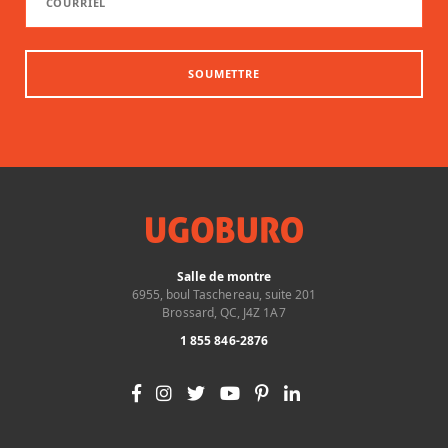
SOUMETTRE
Salle de montre
6955, boul Taschereau, suite 201
Brossard, QC, J4Z 1A7
1 855 846-2876