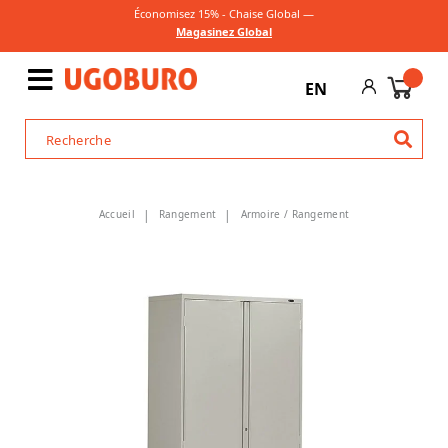
Économisez 15% - Chaise Global —
Magasinez Global
EN
Accueil
Rangement
Armoire / Rangement