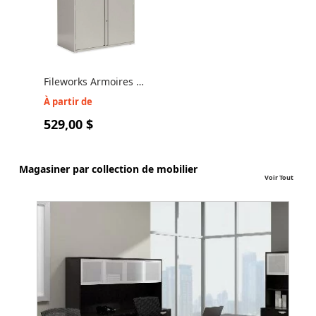
Fileworks Armoires en
métal avec portes
À partir de
9336P-2S1
529,00 $
Magasiner par collection de mobilier
Voir Tout