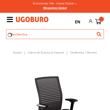
Économisez 15% - Chaise Global —
Magasinez Global
EN
Accueil
Chaise de Bureau et Fauteuil
Conférence / Réunion