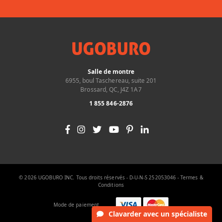
Salle de montre
6955, boul Taschereau, suite 201
Brossard, QC, J4Z 1A7
1 855 846-2876
© 2026 UGOBURO INC. Tous droits réservés - D-U-N-S 252053046 -
Termes &
Conditions
Mode de paiement
Clavarder
avec un spécialiste