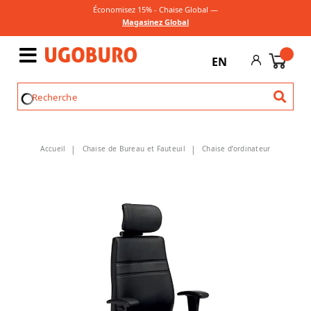
Économisez 15% - Chaise Global —
Magasinez Global
EN
Accueil
Chaise de Bureau et Fauteuil
Chaise d’ordinateur