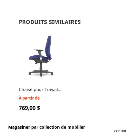
PRODUITS SIMILAIRES
Chaise pour Travail
Intensif - Chiroform
À partir de
Ultra 24/7
769,00 $
Magasiner par collection de mobilier
Voir Tout