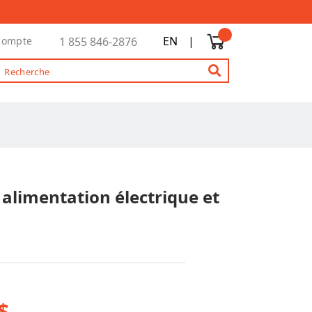
EN
|
compte
1 855 846-2876
alimentation électrique et
$