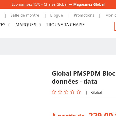
Économisez 15% - Chaise Global —
Magasinez Global
Salle de montre
Blogue
Promotions
Mon 
CES
MARQUES
TROUVE TA CHAISE
Global PMSPDM Bloc 
données - data
|
Global
229,00 