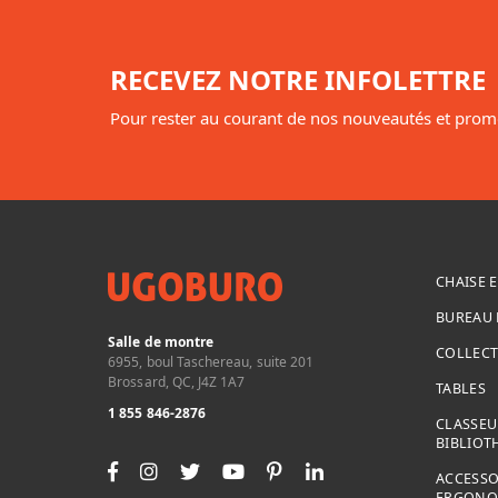
RECEVEZ NOTRE INFOLETTRE
Pour rester au courant de nos nouveautés et prom
CHAISE E
BUREAU 
Salle de montre
COLLEC
6955, boul Taschereau, suite 201
Brossard, QC, J4Z 1A7
TABLES
1 855 846-2876
CLASSEU
BIBLIOT
ACCESSO
ERGONO