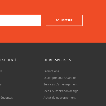
SOUMETTRE
 LA CLIENTÈLE
OFFRES SPÉCIALES
te
Promotions
Escompte pour Quantité
le
Services d'aménagement
Idées & inspiration design
réquentes
Achat du gouvernement