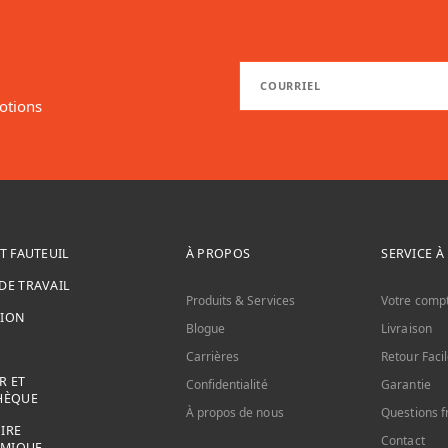
otions
T FAUTEUIL
À PROPOS
SERVICE À
DE TRAVAIL
Produits & Services
Votre comp
TION
Blogue
Livraison
Carrières
Retour Faci
R ET
Confidentialité
Garantie
HÈQUE
À propos de nous
Questions f
IRE
Contact
MIQUE