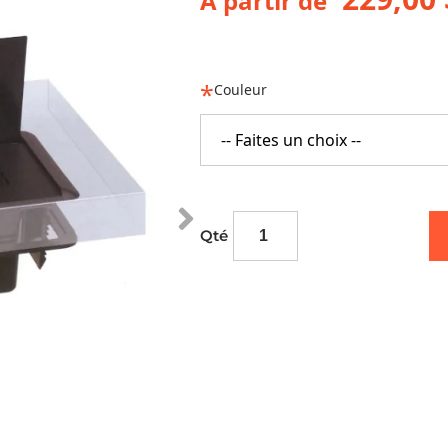
À partir de
Couleur
-- Faites un choix --
Qté