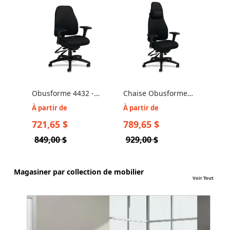
Obusforme 4432 -
Chaise Obusforme
Chaise de bureau
4430 Global - Chaise
À partir de
À partir de
Obusforme
Ergonomique
721,65 $
789,65 $
849,00 $
929,00 $
Magasiner par collection de mobilier
Voir Tout