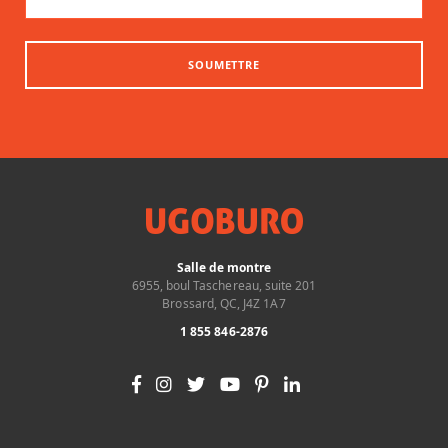
SOUMETTRE
Salle de montre
6955, boul Taschereau, suite 201
Brossard, QC, J4Z 1A7
1 855 846-2876