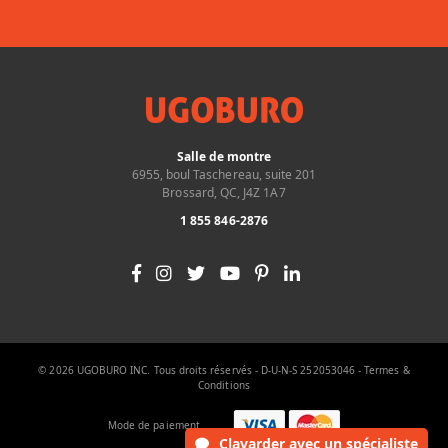
Salle de montre
6955, boul Taschereau, suite 201
Brossard, QC, J4Z 1A7
1 855 846-2876
© 2026 UGOBURO INC. Tous droits réservés - D-U-N-S 252053046 -
Termes &
Conditions
Mode de paiement
Clavarder
avec un spécialiste