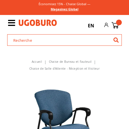
Économisez 15% - Chaise Global —
Magasinez Global
EN
Accueil
Chaise de Bureau et Fauteuil
Chaise de Salle d'Attente - Réception et Visiteur