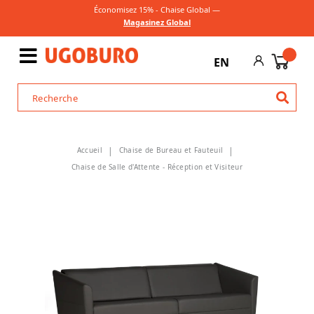
Économisez 15% - Chaise Global —
Magasinez Global
EN
Accueil
Chaise de Bureau et Fauteuil
Chaise de Salle d'Attente - Réception et Visiteur