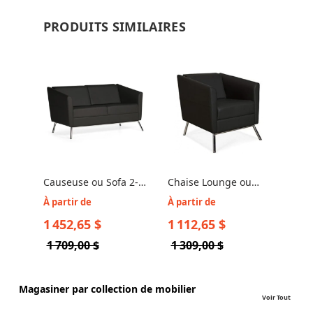
PRODUITS SIMILAIRES
Causeuse ou Sofa 2-
Chaise Lounge ou
Places - Global Wind
Réception - Global
À partir de
À partir de
3362
Wind 3361
1 452,65 $
1 112,65 $
1 709,00 $
1 309,00 $
Magasiner par collection de mobilier
Voir Tout