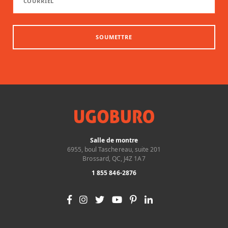
SOUMETTRE
Salle de montre
6955, boul Taschereau, suite 201
Brossard, QC, J4Z 1A7
1 855 846-2876