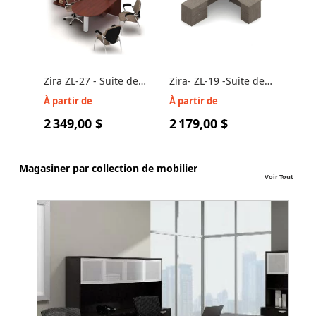
Zira ZL-27 - Suite de
Zira- ZL-19 -Suite de
ZIRA
bureau pour
Bureau d'ordinateur
ordi
À partir de
À partir de
À pa
ordinateur
de 
2 349,00 $
2 179,00 $
2 0
Magasiner par collection de mobilier
Voir Tout