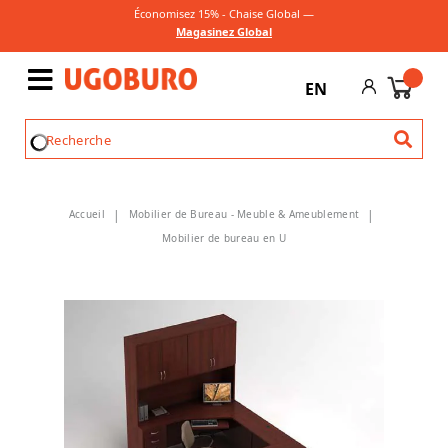
Économisez 15% - Chaise Global —
Magasinez Global
EN
Accueil
Mobilier de Bureau - Meuble & Ameublement
Mobilier de bureau en U