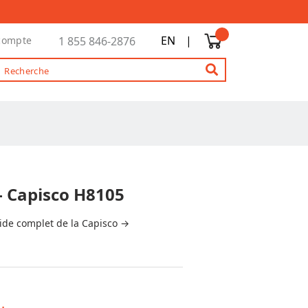
EN
|
compte
1 855 846-2876
 - Capisco H8105
uide complet de la Capisco →