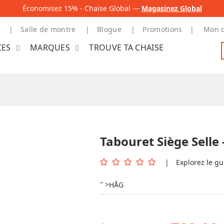
Économisez 15% - Chaise Global —
Magasinez Global
Salle de montre
Blogue
Promotions
Mon 
CES
MARQUES
TROUVE TA CHAISE
Tabouret Siège Selle
n
|
Explorez le g
" >
HÅG