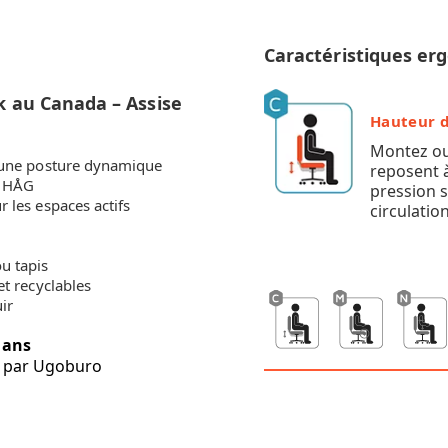
Caractéristiques e
k au Canada – Assise
Hauteur d
Montez ou
r une posture dynamique
reposent à
é HÅG
pression s
 les espaces actifs
circulatio
s
u tapis
et recyclables
ir
 ans
nt par Ugoburo