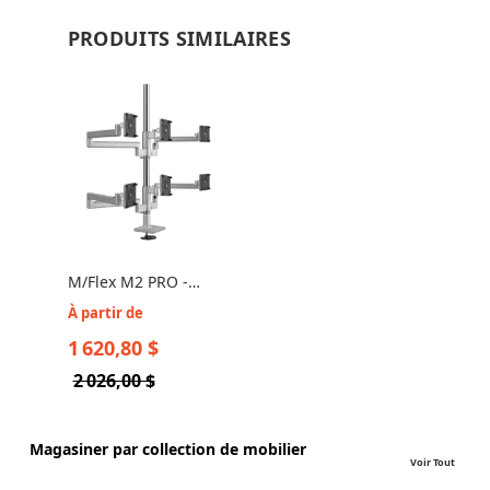
PRODUITS SIMILAIRES
M/Flex M2 PRO -
Support pour 6
À partir de
Écrans d'Ordinateur
1 620,80 $
2 026,00 $
Magasiner par collection de mobilier
Voir Tout