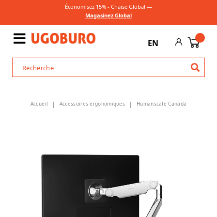
Économisez 15% - Chaise Global —
Magasinez Global
EN
Accueil
Accessoires ergonomiques
Humanscale Canada