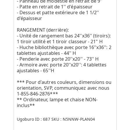
- Panneau de modestie en retrait de 9''
- Patte en retrait de 1'' d'épaisseur
- Dessus et patte extérieure de 1 1/2''
d'épaisseur
RANGEMENT (derrière):
- Unité de rangement bas 24''x36'' (tiroirs):
1 tiroir utilité et 1 tiroir classeur - 21" H
- Huche bibliothèque avec porte 16''x36'': 2
tablettes ajustables - 44'' H
- Penderie avec porte 20''x20'' - 73'' H
- Armoire avec porte 20''x20'': 4 tablettes
ajustables - 65''H
*** Pour d'autres couleurs, dimensions ou
orientation, SVP, communiquez avec nous
1-855-846-2876***
** Ordinateur, lampe et chaise NON-
inclus**
Ugoburo ID :
687
SKU :
N5NNW-PLAN04