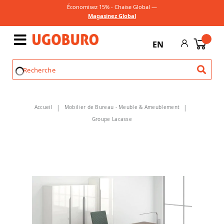
Économisez 15% - Chaise Global —
Magasinez Global
EN
Accueil
Mobilier de Bureau - Meuble & Ameublement
Groupe Lacasse