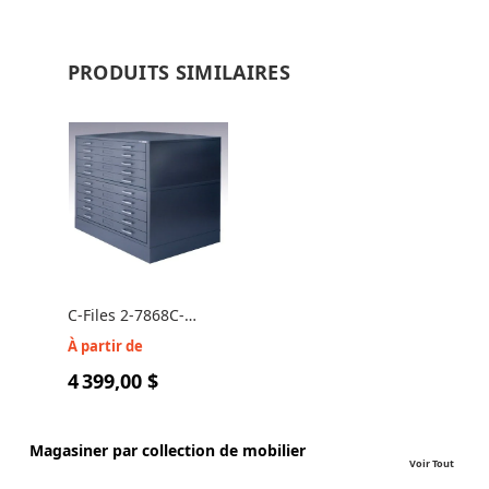
PRODUITS SIMILAIRES
C-Files 2-7868C-
7868W - Classeur à
À partir de
plans - 10 tiroirs
4 399,00 $
Magasiner par collection de mobilier
Voir Tout