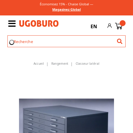
Économisez 15% - Chaise Global —
Magasinez Global
EN
Accueil
Rangement
Classeur latéral