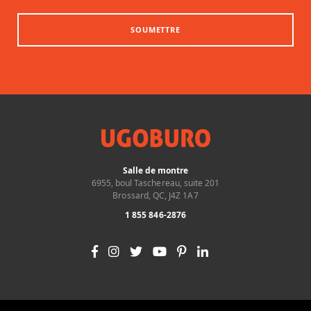
SOUMETTRE
Salle de montre
6955, boul Taschereau, suite 201
Brossard, QC, J4Z 1A7
1 855 846-2876