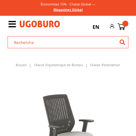
Économisez 15% - Chaise Global —
Magasinez Global
EN
Accueil
Chaise Ergonomique de Bureau
Chaise d’ordinateur