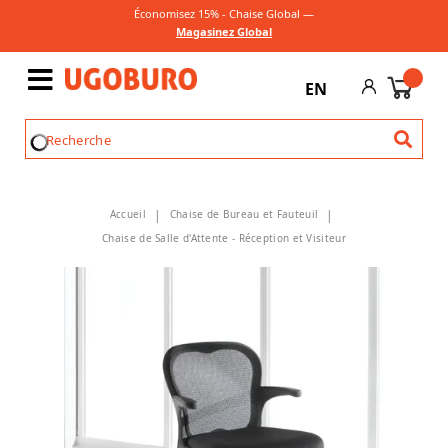
Économisez 15% - Chaise Global —
Magasinez Global
EN
Accueil
Chaise de Bureau et Fauteuil
Chaise de Salle d'Attente - Réception et Visiteur