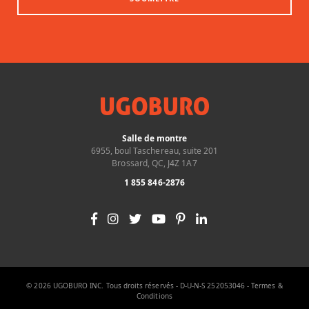
Salle de montre
6955, boul Taschereau, suite 201
Brossard, QC, J4Z 1A7
1 855 846-2876
© 2026 UGOBURO INC. Tous droits réservés - D-U-N-S 252053046 -
Termes &
Conditions