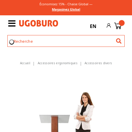
Économisez 15% - Chaise Global —
Magasinez Global
EN
Accueil
Accessoires ergonomiques
Accessoires divers