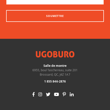
SOUMETTRE
Salle de montre
6955, boul Taschereau, suite 201
Brossard, QC, J4Z 1A7
1 855 846-2876