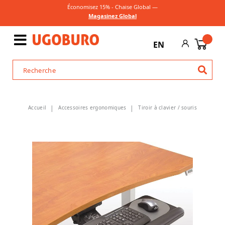
Économisez 15% - Chaise Global —
Magasinez Global
EN
Accueil
Accessoires ergonomiques
Tiroir à clavier / souris