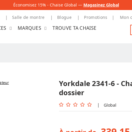
Économisez 15% - Chaise Global —
Magasinez Global
Salle de montre
Blogue
Promotions
Mon 
CES
MARQUES
TROUVE TA CHAISE
Yorkdale 2341-6 - Ch
nateur
dossier
|
Global
339,15