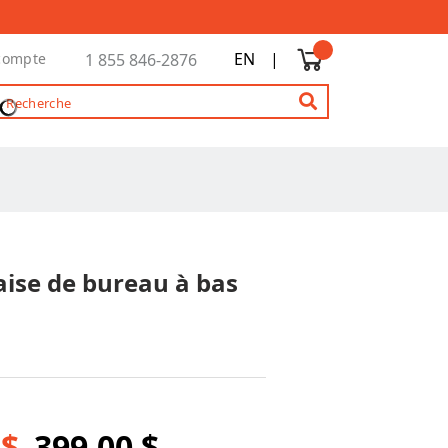
EN
|
compte
1 855 846-2876
aise de bureau à bas
 $
399,00 $