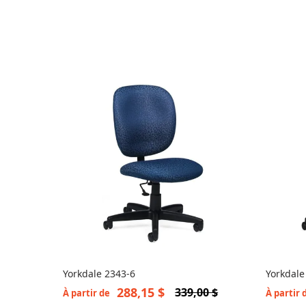
Yorkdale 2343-6
Yorkdale
abordab
288,15 $
339,00 $
À partir de
À partir 