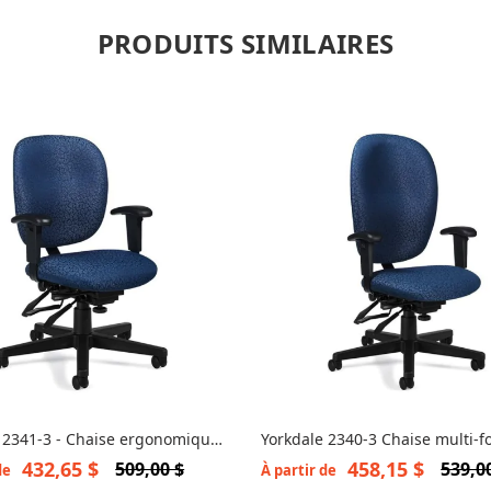
PRODUITS SIMILAIRES
 2341-3 - Chaise ergonomique
Yorkdale 2340-3 Chaise multi-f
le
432,65 $
458,15 $
509,00 $
539,0
de
À partir de