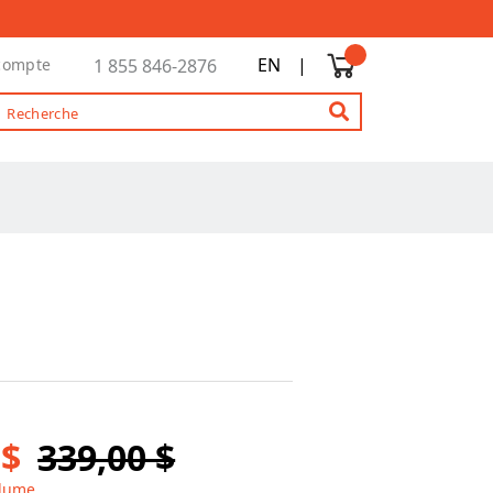
EN
|
compte
1 855 846-2876
 $
339,00 $
olume