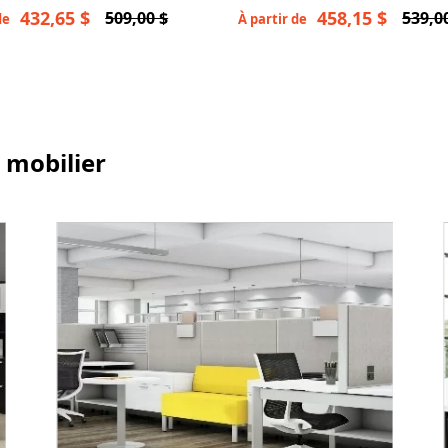
le
432,65 $
458,15 $
509,00 $
539,0
de
À partir de
 mobilier