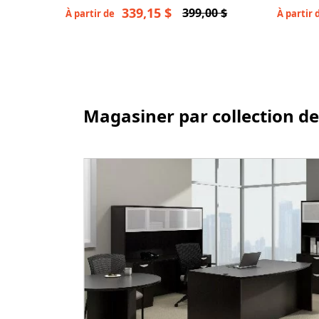
bas dossier
abordab
339,15 $
399,00 $
À partir de
À partir 
Magasiner par collection de