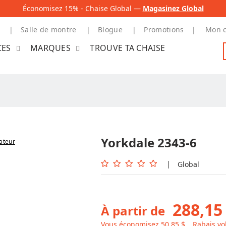
Économisez 15% - Chaise Global —
Magasinez Global
Salle de montre
Blogue
Promotions
Mon 
CES
MARQUES
TROUVE TA CHAISE
Yorkdale 2343-6
nateur
|
Global
288,15
À partir de
Vous économisez 50,85 $
Rabais v