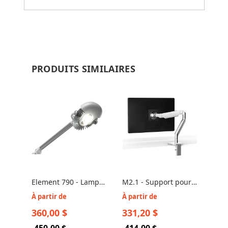
PRODUITS SIMILAIRES
Element 790 - Lampe
M2.1 - Support pour
LED de Bureau à
Moniteur / Écran
À partir de
À partir de
Pince
d'ordinateur
360,00 $
331,20 $
450,00 $
414,00 $