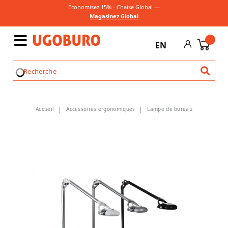
Économisez 15% - Chaise Global —
Magasinez Global
EN
Accueil
Accessoires ergonomiques
Lampe de bureau